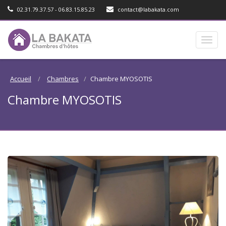
02.31.79.37.57 - 06.83.15.85.23
contact@labakata.com
Toggl
naviga
Accueil
Chambres
Chambre MYOSOTIS
Chambre MYOSOTIS