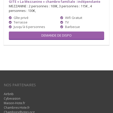
GITE « La Mezzanine » chambre familiale : indépendante
MEZZANINE : 2 personnes : 100€, 3 personnes : 115€ , 4
personnes : 130€,
Gîte privé
Wifi Gratuit
Terrasse
TV
Jusqu'à 6 personnes
Barbecue
DEMANDE DE DISPO
NOS PARTENAIRES
Airbnb
Cybevasion
Maison-Hote.fr
Chambres-Hote.fr
Chambresdhotes.org