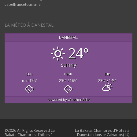
Labelfrancetourisme
LA MÉTÉO À DANESTAL
DANESTAL,
24°
sunny
sun
mon
tue
min 17
23
/ 16
23
/ 14
°C
°C
°C
°C
°C
powered by
Weather Atlas
©2026 All Rights Reserved La
La Bakata, Chambres d'Hôtes à
Bakata Chambres d'hôtes à
Danestal dans le Calvados(14)