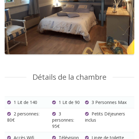
Détails de la chambre
1 Lit de 140
1 Lit de 90
3 Personnes Max
2 personnes:
3
Petits Déjeuners
80€
personnes:
inclus
95€
Accès Wifi
Télévision
Linge de toilette