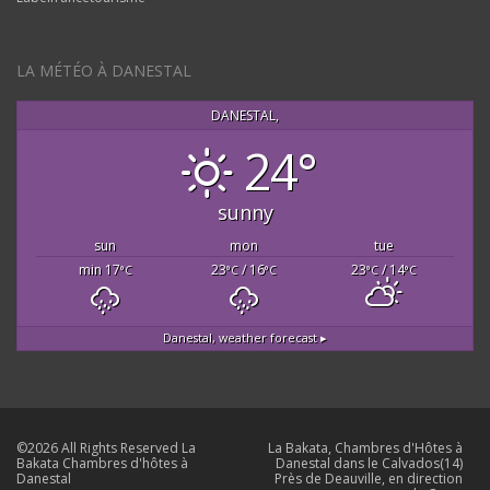
LA MÉTÉO À DANESTAL
DANESTAL,
24°
sunny
sun
mon
tue
min 17
23
/ 16
23
/ 14
°C
°C
°C
°C
°C
Danestal,
weather forecast ▸
©2026 All Rights Reserved La
La Bakata, Chambres d'Hôtes à
Bakata Chambres d'hôtes à
Danestal dans le Calvados(14)
Danestal
Près de Deauville, en direction