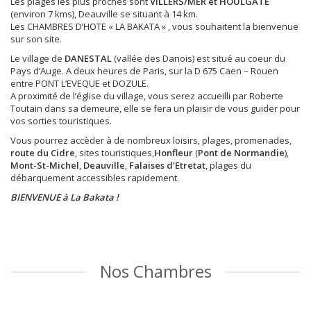
Les plages les plus proches sont
VILLERS/MER et HOULGATE
(environ 7 kms), Deauville se situant à 14 km.
Les CHAMBRES D’HOTE « LA BAKATA » , vous souhaitent la bienvenue
sur son site.
Le village de
DANESTAL
(vallée des Danois) est situé au coeur du
Pays d’Auge. A deux heures de Paris, sur la D 675 Caen – Rouen
entre PONT L’EVEQUE et DOZULE.
A proximité de l’église du village, vous serez accueilli par Roberte
Toutain dans sa demeure, elle se fera un plaisir de vous guider pour
vos sorties touristiques.
Vous pourrez accèder à de nombreux loisirs, plages, promenades,
route du Cidre
, sites touristiques,
Honfleur
(
Pont de Normandie
),
Mont-St-Michel
,
Deauville
,
Falaises d’Etretat
, plages du
débarquement accessibles rapidement.
BIENVENUE à La Bakata !
Nos Chambres