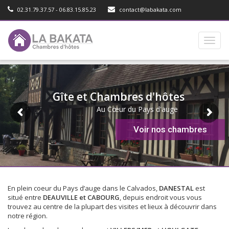
02.31.79.37.57 - 06.83.15.85.23
contact@labakata.com
Toggl
naviga
Gîte et Chambres d'hôtes
Au Cœur du Pays d'auge
Voir nos chambres
En plein coeur du Pays d’auge dans le Calvados,
DANESTAL
est
situé entre
DEAUVILLE et CABOURG
, depuis endroit vous vous
trouvez au centre de la plupart des visites et lieux à découvrir dans
notre région.