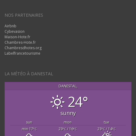
NOS PARTENAIRES
Airbnb
Cybevasion
Maison-Hote.fr
Chambres-Hote.fr
Chambresdhotes.org
Labelfrancetourisme
LA MÉTÉO À DANESTAL
DANESTAL,
24°
sunny
sun
mon
tue
min 17
23
/ 16
23
/ 14
°C
°C
°C
°C
°C