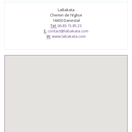
LaBakata
Chemin de l’église
14430 Danestal
Tel:
06.83.15.85.23
E:
contact@labakata.com
W:
www.labakata.com